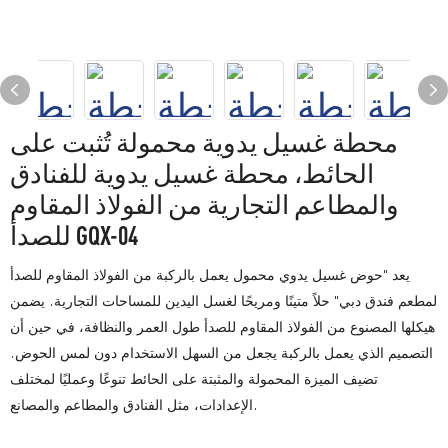
محطة غسيل يدوية محمولة تُثبت على
الحائط، محطة غسيل يدوية للفنادق
والمطاعم التجارية من الفولاذ المقاوم
للصدأ GQX-04
يعد "حوض غسيل يدوي محمول يعمل بالركبة من الفولاذ المقاوم للصدأ
لمطعم فندق دبي" حلاً متينًا ومريحًا لغسل اليدين للمساحات التجارية. يضمن
هيكلها المصنوع من الفولاذ المقاوم للصدأ طول العمر والنظافة، في حين أن
التصميم الذي يعمل بالركبة يجعل من السهل الاستخدام دون لمس الحوض.
تضيف الميزة المحمولة والمثبتة على الحائط تنوعًا وعمليًا لمختلف
الإعدادات، مثل الفنادق والمطاعم والمصانع.