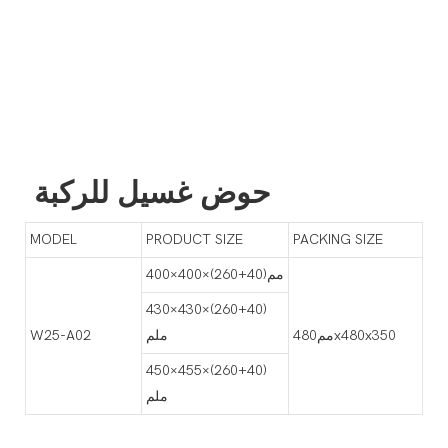
حوض غسيل للركبة
MODEL
PRODUCT SIZE
PACKING SIZE
400×400×(260+40)مم
430×430×(260+40)
مم480x480x350
ملم
W25-A02
450×455×(260+40)
ملم