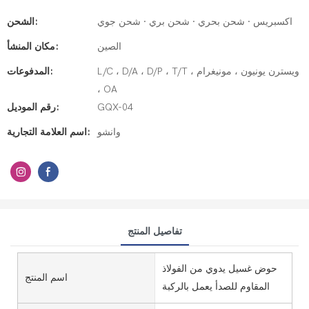
اكسبريس · شحن بحري · شحن بري · شحن جوي
الشحن:
الصين
مكان المنشأ:
L/C ، D/A ، D/P ، T/T ، ويسترن يونيون ، مونيغرام
المدفوعات:
، OA
GQX-04
رقم الموديل:
وانشو
اسم العلامة التجارية:
تفاصيل المنتج
حوض غسيل يدوي من الفولاذ
اسم المنتج
المقاوم للصدأ يعمل بالركبة