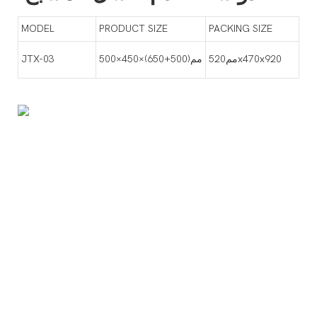
MODEL
PRODUCT SIZE
PACKING SIZE
مم520x470x920
500×450×(650+500)مم
JTX-03