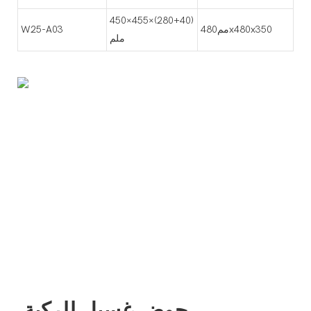
450×455×(280+40)
مم480x480x350
W25-A03
ملم
حوض غسيل للركبة