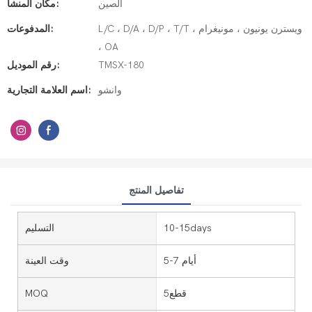
الصين
مكان المنشأ:
L/C ، D/A ، D/P ، T/T ، ويسترن يونيون ، مونيغرام
المدفوعات:
، OA
TMSX-180
رقم الموديل:
وانشو
اسم العلامة التجارية:
تفاصيل المنتج
10-15days
التسليم
5-7 أيام
وقت العينة
قطع5
MOQ