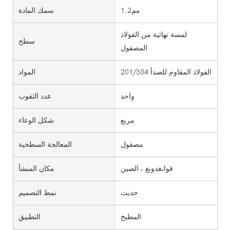
مم1.2
سمك المادة
لمسة نهائية من الفولاذ
سطح
المصقول
الفولاذ المقاوم للصدأ 201/304
المواد
واحد
عدد الثقوب
مربع
شكل الوعاء
مصقول
المعالجة السطحية
قوانغدونغ ، الصين
مكان المنشأ
حديث
نمط التصميم
المطبخ
التطبيق