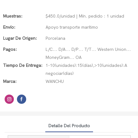
Muestras:
$450.0/unidad | Mín. pedido : 1 unidad
Envío:
Apoyo transporte marítimo
Lugar De Origen:
Porcelana
Pagos:
L/C... D/A... D/P... T/T... Western Union...
MoneyGram... OA
Tiempo De Entrega:
1-10(unidades):15(días),>10(unidades):A
negociar(días)
Marca:
WANCHU
Detalle Del Producto